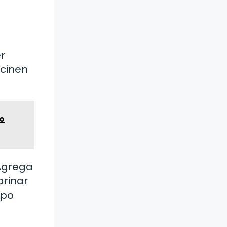
r
ocinen
No
 Agrega
arinar
mpo