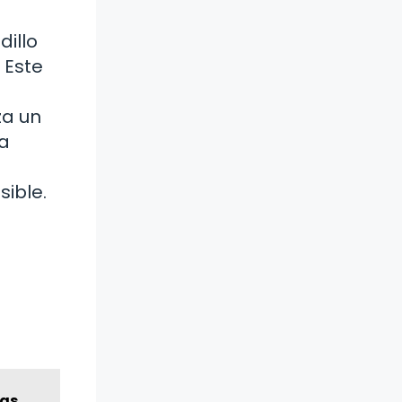
dillo
 Este
za un
ta
sible.
das