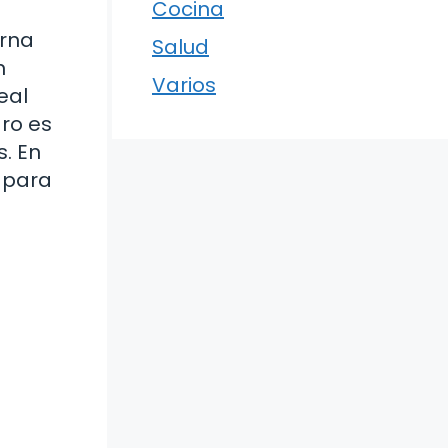
Cocina
erna
Salud
n
Varios
eal
gro es
. En
 para