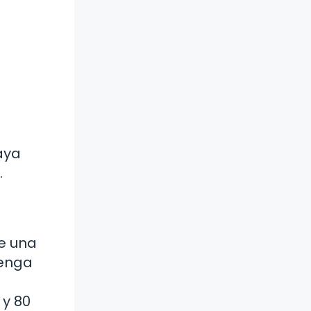
aya
.
de una
tenga
 y 80