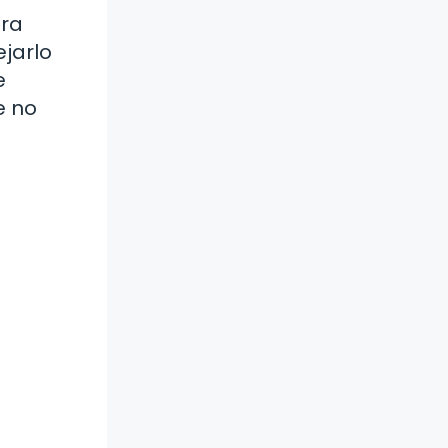
ura
ejarlo
e
e no