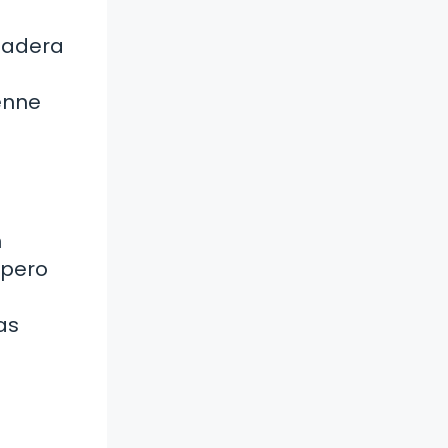
 madera
enne
n
 pero
as