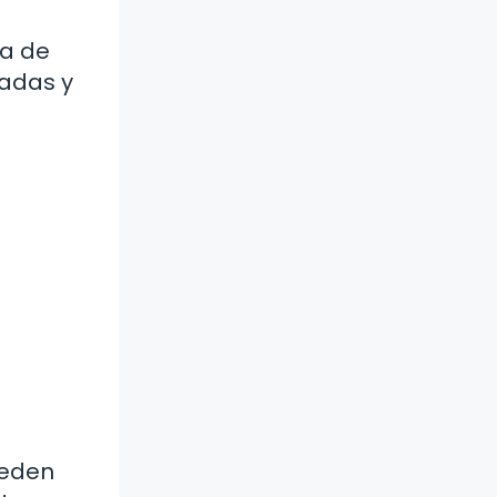
ia de
ladas y
ueden