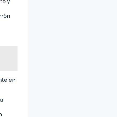
to y
rrón
nte en
u
n