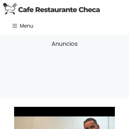
Saltar
al
contenido
Menu
Anuncios