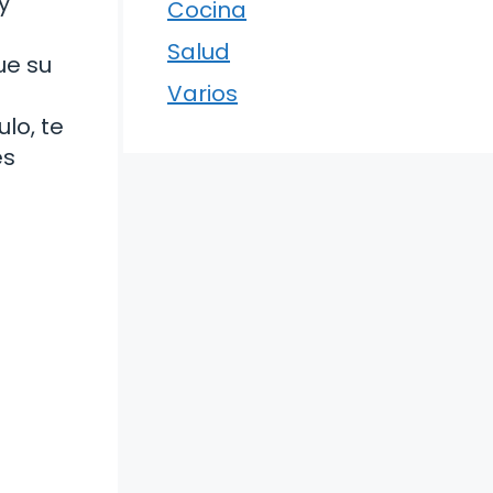
y
Cocina
Salud
ue su
Varios
lo, te
es