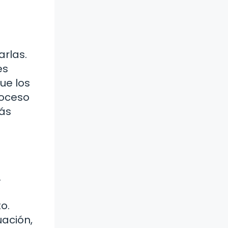
rlas.
es
ue los
roceso
más
.
o.
uación,