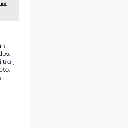
 en
un
dos.
ltrar,
eto.
n