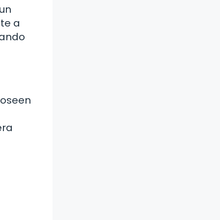
 un
te a
reando
 poseen
era