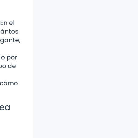
En el
uántos
ogante,
go por
mpo de
e cómo
rea