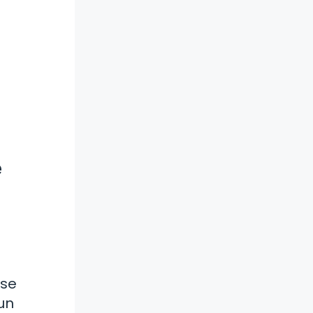
e
 se
un