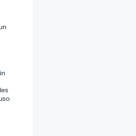
un
in
les
 uso