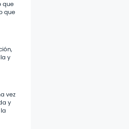
o que
no que
ción,
la y
na vez
da y
 la