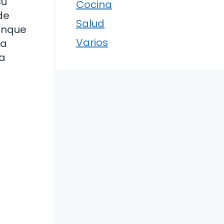
su
Cocina
de
Salud
aunque
Varios
la
sa
.