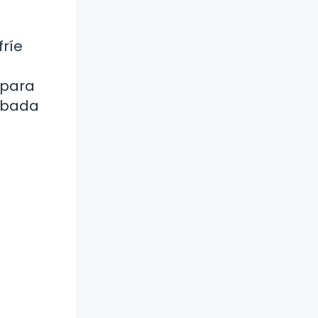
fríe
 para
fabada