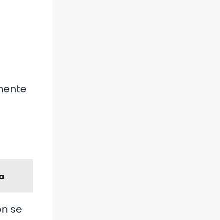
mente
la
ón se