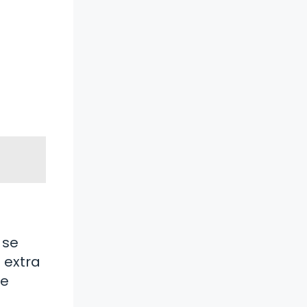
 se
 extra
de