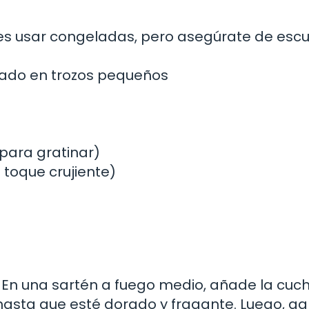
s usar congeladas, pero asegúrate de escurr
tado en trozos pequeños
 para gratinar)
 toque crujiente)
 En una sartén a fuego medio, añade la cu
o hasta que esté dorado y fragante. Luego, a