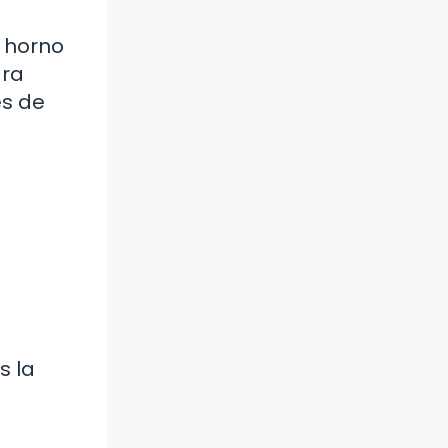
l horno
ara
és de
s la