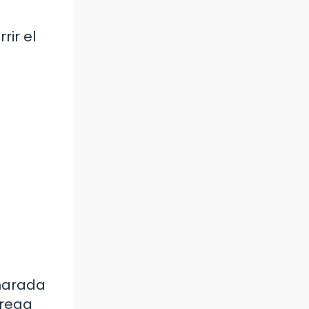
ir el
charada
grega