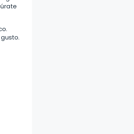
gúrate
co.
 gusto.