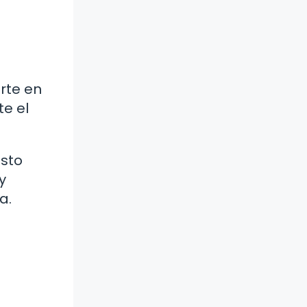
orte en
te el
Esto
y
a.