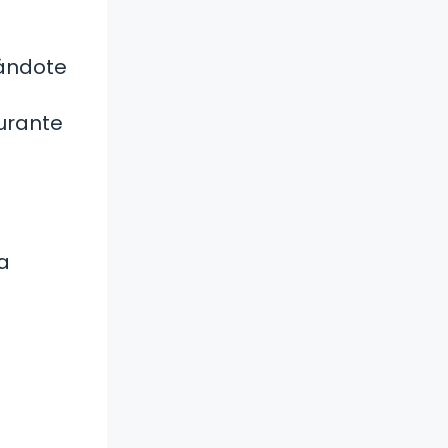
rándote
urante
a