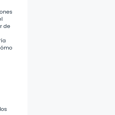
iones
l
r de
ría
 cómo
los