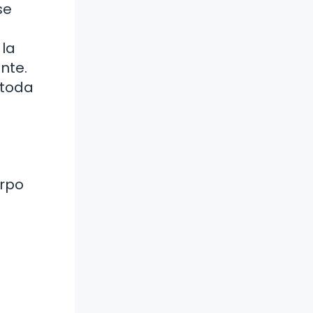
se
 la
nte.
 toda
erpo