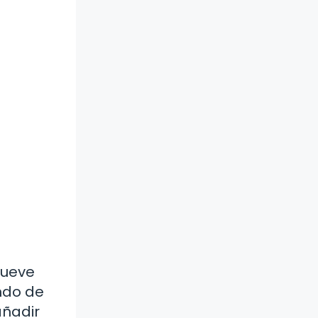
mueve
ndo de
añadir