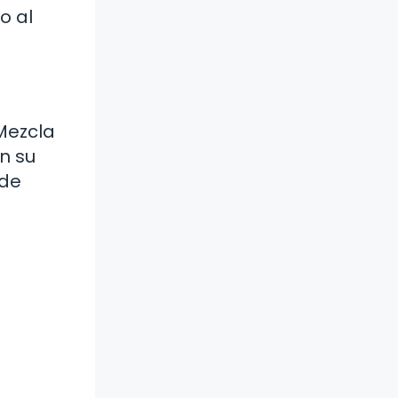
o al
Mezcla
n su
 de