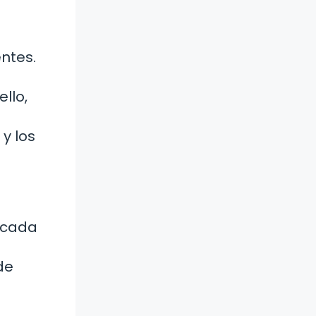
entes.
llo,
 y los
picada
de