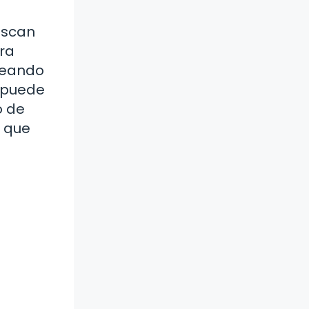
uscan
ura
creando
o puede
o de
a que