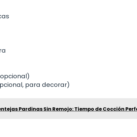
cas
ra
(opcional)
pcional, para decorar)
ntejas Pardinas Sin Remojo: Tiempo de Cocción Perf