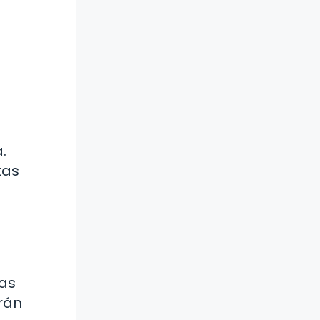
.
tas
ías
rán