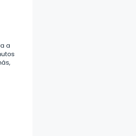
ra a
nutos
más,