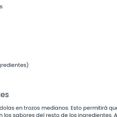
s
ngredientes)
tes
olas en trozos medianos. Esto permitirá qu
os sabores del resto de los ingredientes. 