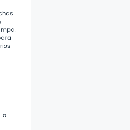
uchas
n
iempo.
para
rios
 la