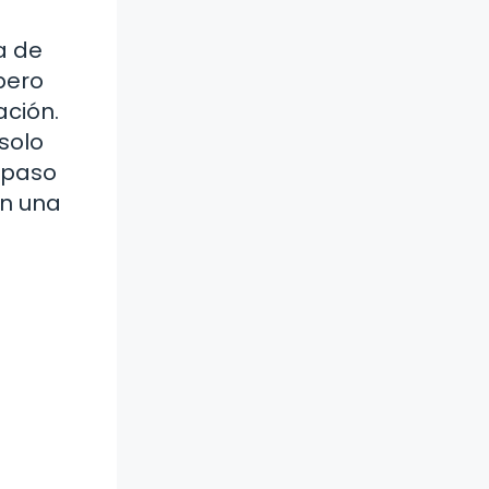
a de
pero
ación.
solo
n paso
en una