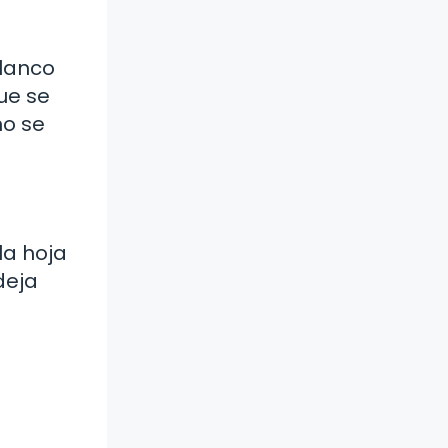
blanco
ue se
no se
la hoja
deja