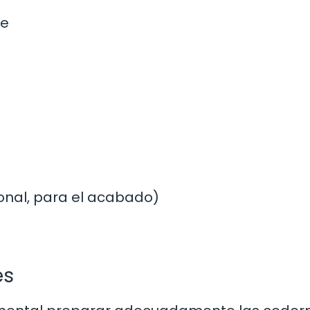
te
onal, para el acabado)
es