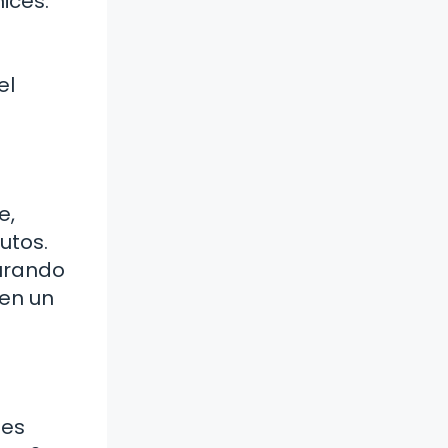
ices.
el
e,
utos.
gurando
 en un
 es