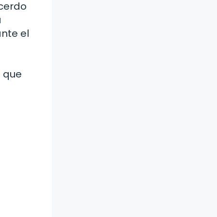
 cerdo
a
nte el
a
a que