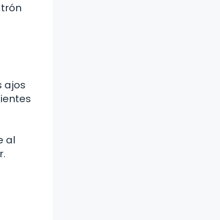
atrón
s ajos
dientes
e al
r.