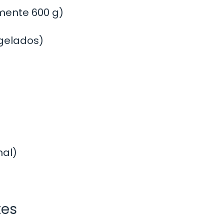
mente 600 g)
ngelados)
nal)
tes