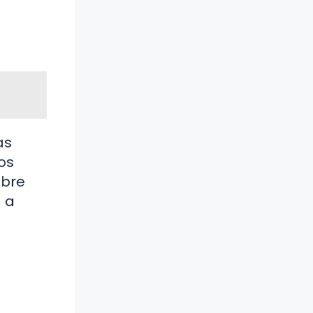
as
os
obre
 a