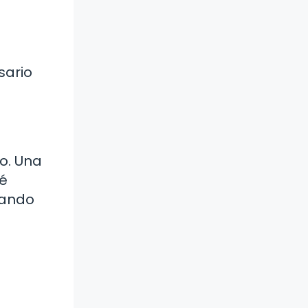
sario
o. Una
té
dando