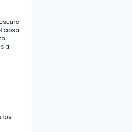
rescura
liciosa
so
s a
 los