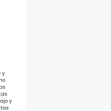
 y
ino
nos
tas
ajo y
atas