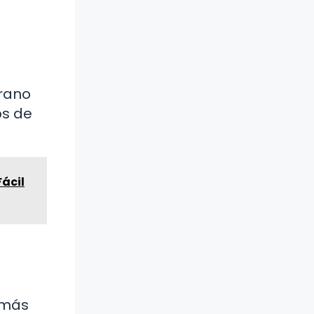
grano
os de
ácil
 más