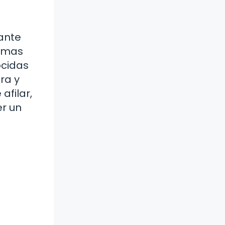
mante
timas
ocidas
ra y
afilar,
er un