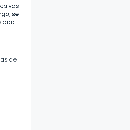
rasivas
rgo, se
siada
las de