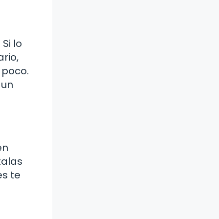
Si lo
rio,
 poco.
 un
en
talas
es te