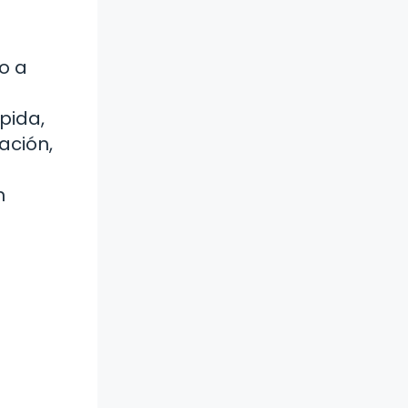
a
o a
pida,
ación,
n