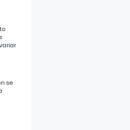
to
a
variar
ón se
a