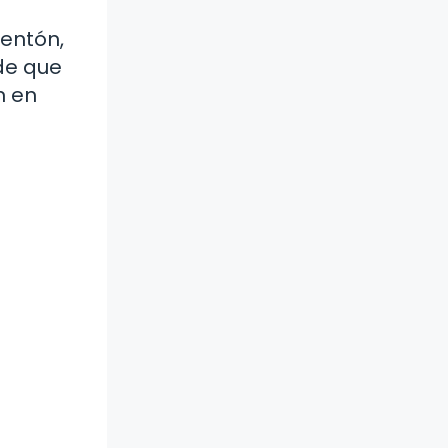
mentón,
 de que
n en