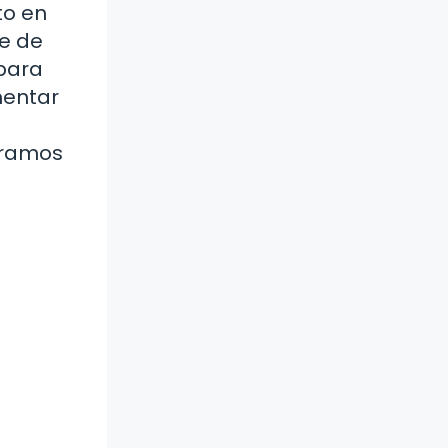
to en
he de
 para
mentar
stramos