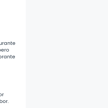
durante
pero
ibrante
or
bor.