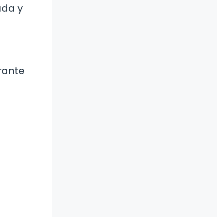
ada y
urante