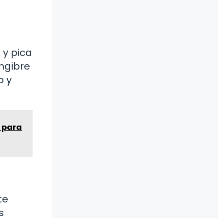
 y pica
engibre
o y
s para
te
s