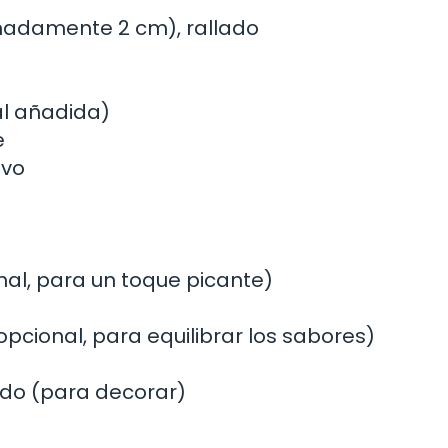
imadamente 2 cm), rallado
al añadida)
e
lvo
al, para un toque picante)
pcional, para equilibrar los sabores)
ado (para decorar)