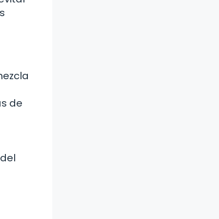
s
mezcla
as de
del