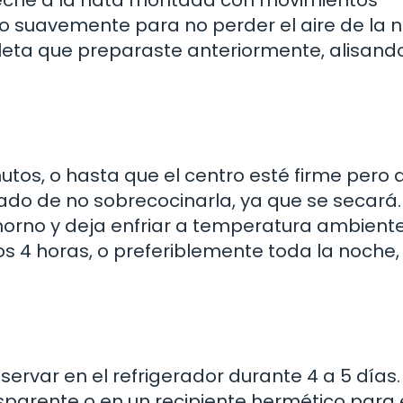
leche a la nata montada con movimientos
o suavemente para no perder el aire de la n
lleta que preparaste anteriormente, alisando
utos, o hasta que el centro esté firme pero 
ado de no sobrecocinarla, ya que se secará.
l horno y deja enfriar a temperatura ambiente
os 4 horas, o preferiblemente toda la noche,
ervar en el refrigerador durante 4 a 5 días.
nsparente o en un recipiente hermético para 