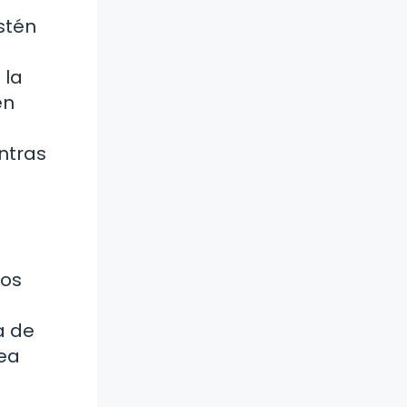
stén
 la
en
entras
cos
a de
sea