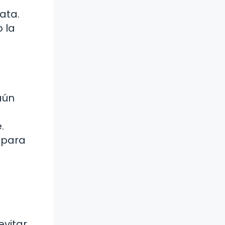
ata.
 la
aún
.
 para
evitar