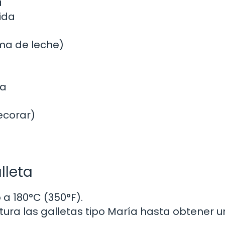
a
ida
ma de leche)
la
ecorar)
lleta
a 180°C (350°F).
tura las galletas tipo María hasta obtener u