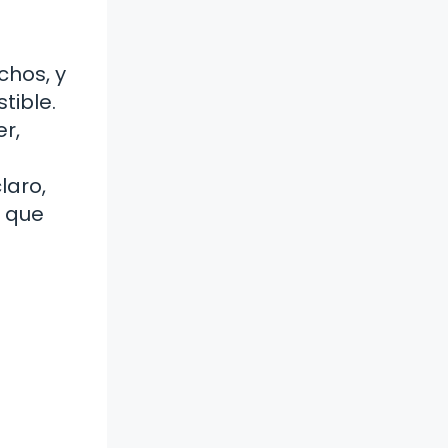
chos, y
tible.
r,
laro,
á que