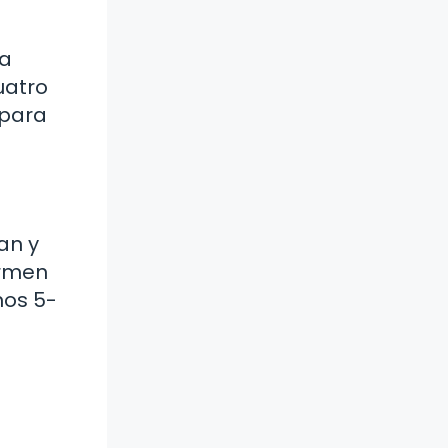
la
uatro
 para
an y
ormen
nos 5-