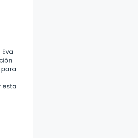
a Eva
ción
a para
r esta