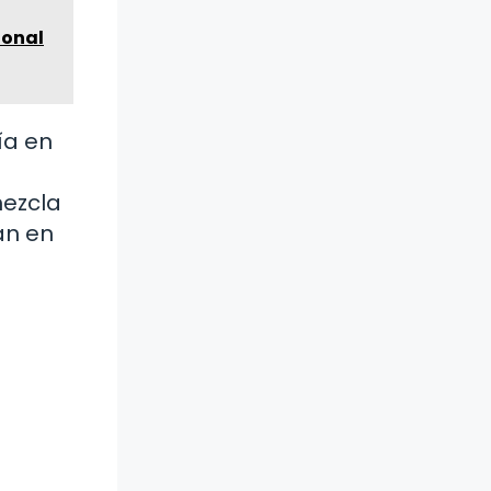
ional
ía en
mezcla
an en