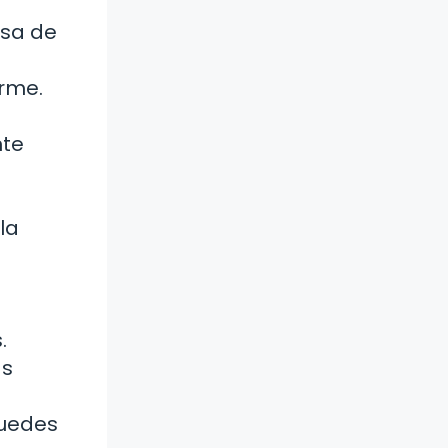
lsa de
rme.
nte
la
.
ás
Puedes