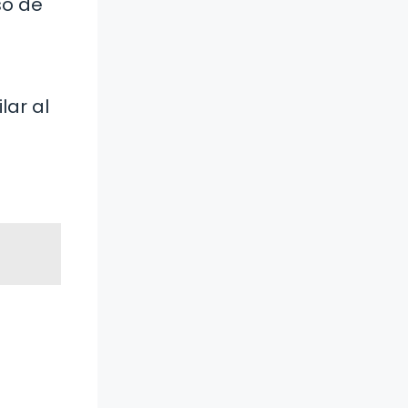
so de
lar al