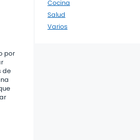
Cocina
Salud
Varios
o por
ar
s de
una
 que
ar