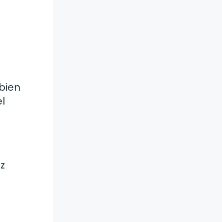
 bien
l
z