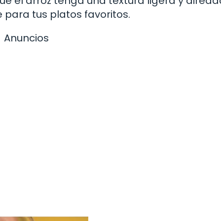
e el arroz tenga una textura ligera y aireada
ara tus platos favoritos.
Anuncios