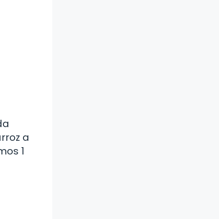
da
arroz a
mos 1