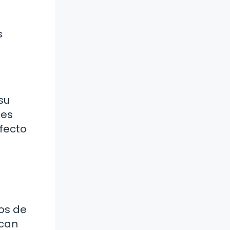
s
su
 es
rfecto
cos de
scan