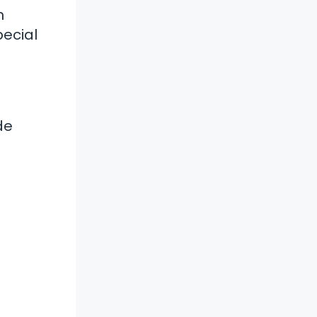
n
pecial
de