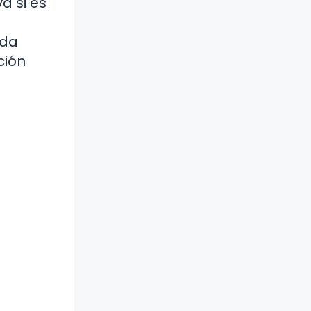
a si es
ada
ción