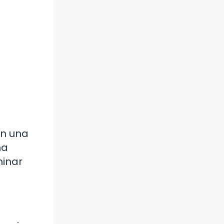
en una
na
minar