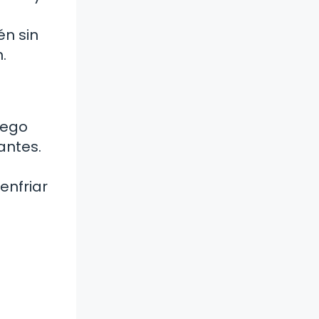
én sin
.
uego
antes.
enfriar