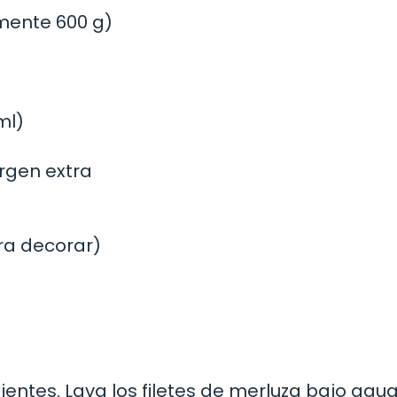
mente 600 g)
ml)
irgen extra
ara decorar)
ntes. Lava los filetes de merluza bajo agua 