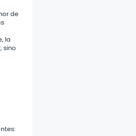
mor de
as
, la
, sino
ntes: