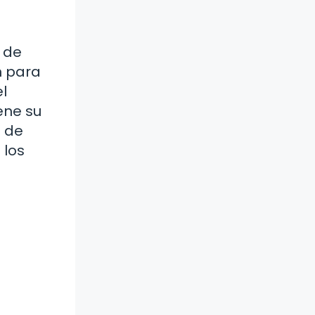
a de
n para
el
ene su
e de
 los