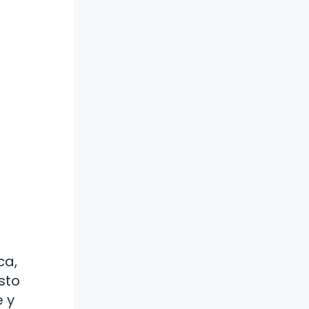
ca,
sto
e y