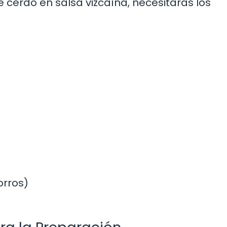
 cerdo en salsa vizcaína, necesitarás los
orros)