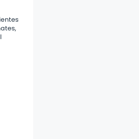
dientes
mates,
l