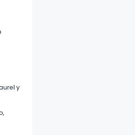
n
aurel y
o,