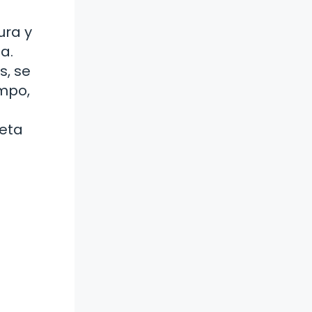
ura y
a.
s, se
empo,
ceta