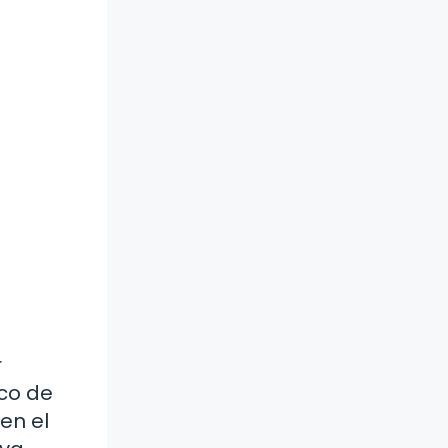
r
oco de
en el