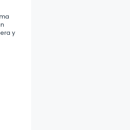
rema
on
gera y