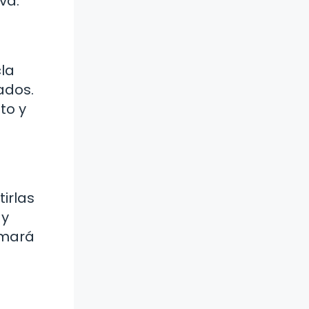
va.
la
ados.
to y
tirlas
 y
omará