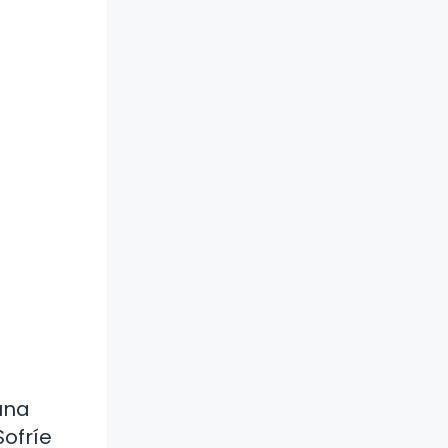
una
Sofríe