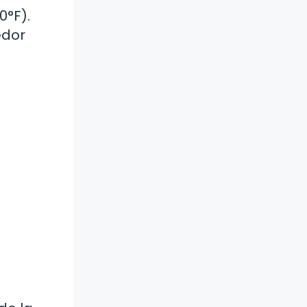
0°F).
edor