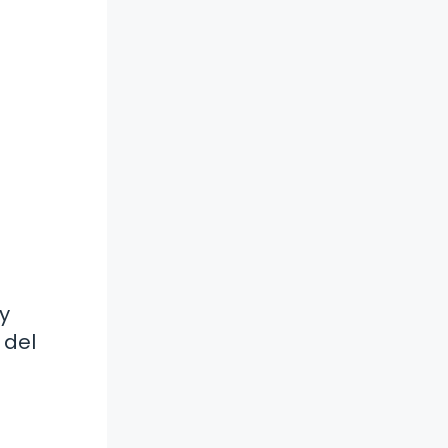
y
 del