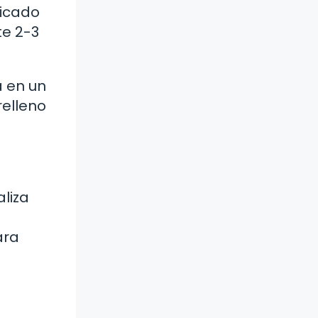
picado
te 2-3
a en un
relleno
aliza
ara