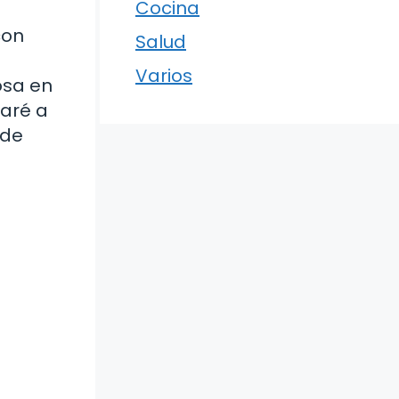
Cocina
con
Salud
Varios
osa en
iaré a
 de