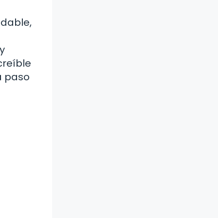
udable,
y
creíble
a paso