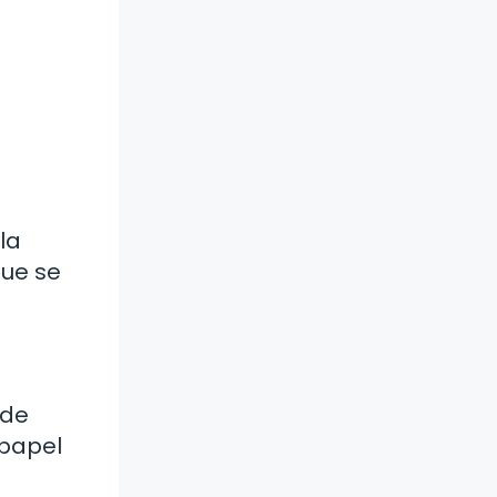
la
que se
 de
 papel