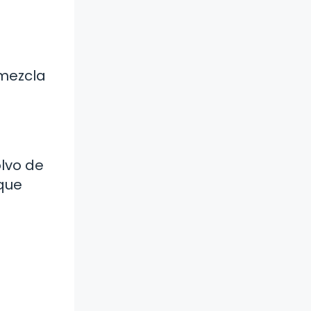
 mezcla
olvo de
 que