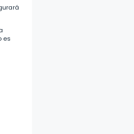
egurará
a
o es